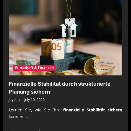
Rechtliche
Vorgaben
für
Unternehmensdaten
sicher
umsetzen
Wirtschaft & Finanzen
Finanzielle Stabilität durch strukturierte
Planung sichern
Jayden
July 10, 2025
Lernen Sie, wie Sie Ihre
finanzielle Stabilität sichern
können....