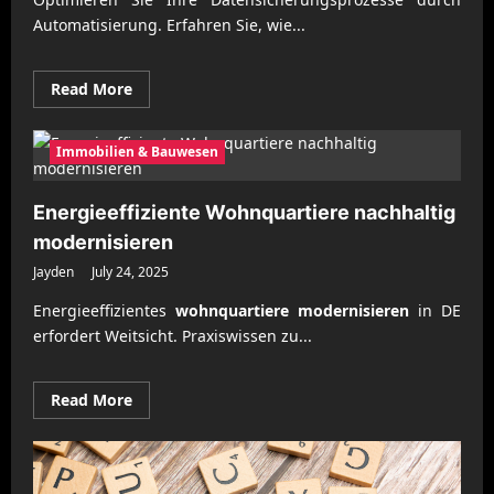
Automatisierung. Erfahren Sie, wie...
Read
Read More
more
about
Datensicherung
mit
Immobilien & Bauwesen
automatisierten
Prozessen
optimieren
Energieeffiziente Wohnquartiere nachhaltig
modernisieren
Jayden
July 24, 2025
Energieeffizientes
wohnquartiere modernisieren
in DE
erfordert Weitsicht. Praxiswissen zu...
Read
Read More
more
about
Energieeffiziente
Wohnquartiere
nachhaltig
modernisieren