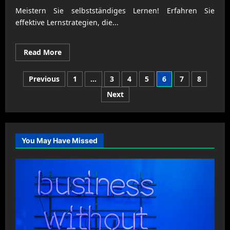
Meistern Sie selbstständiges Lernen! Erfahren Sie
effektive Lernstrategien, die...
Read
Read More
more
about
Lernstrategien
Posts
Previous
1
…
3
4
5
6
7
8
für
selbstständige
pagination
Next
Bildung
erfolgreich
nutzen
You May Have Missed