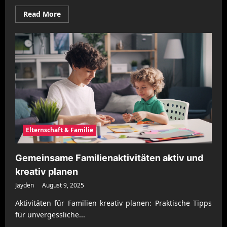
Read
Read More
more
about
Informationssicherheit
im
Unternehmen
professionell
stärken
Elternschaft & Familie
Gemeinsame Familienaktivitäten aktiv und
kreativ planen
Jayden
August 9, 2025
Aktivitäten für Familien kreativ planen: Praktische Tipps
für unvergessliche...