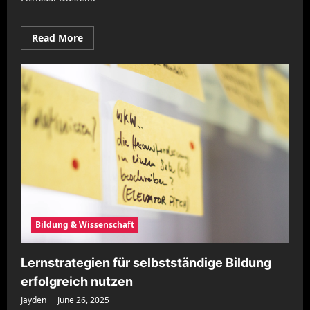
Read
Read More
more
about
Beweglichkeitstraining
zur
Förderung
körperlicher
Fitness
nutzen
Bildung & Wissenschaft
Lernstrategien für selbstständige Bildung
erfolgreich nutzen
Jayden
June 26, 2025