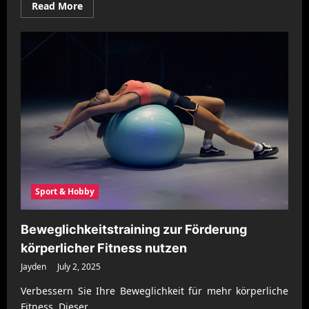
Read
Read More
more
about
Finanzielle
Stabilität
durch
strukturierte
Planung
sichern
Sport & Hobby
Beweglichkeitstraining zur Förderung
körperlicher Fitness nutzen
Jayden
July 2, 2025
Verbessern Sie Ihre Beweglichkeit für mehr körperliche
Fitness. Dieser...