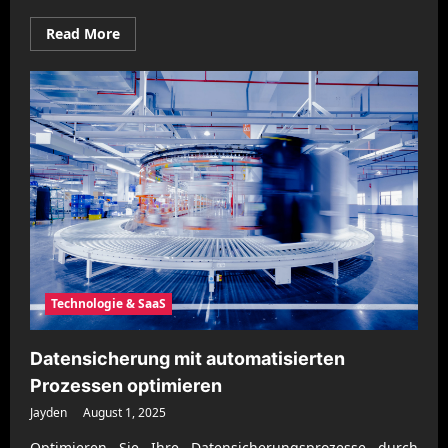
Read
Read More
more
about
Gemeinsame
Familienaktivitäten
aktiv
und
kreativ
planen
Technologie & SaaS
Datensicherung mit automatisierten
Prozessen optimieren
Jayden
August 1, 2025
Optimieren Sie Ihre Datensicherungsprozesse durch