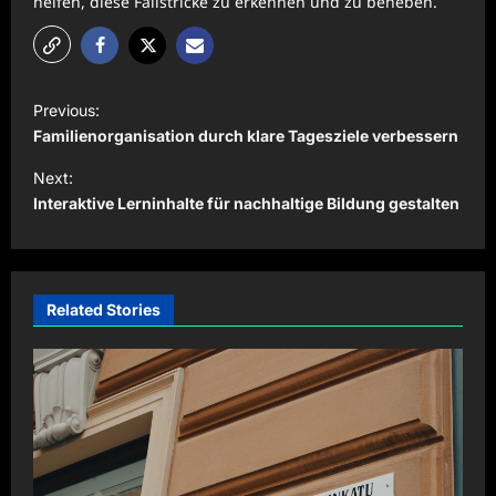
helfen, diese Fallstricke zu erkennen und zu beheben.
P
Previous:
o
Familienorganisation durch klare Tagesziele verbessern
s
Next:
t
Interaktive Lerninhalte für nachhaltige Bildung gestalten
n
a
v
Related Stories
i
g
a
t
i