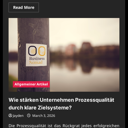
Read
Read More
more
about
Wie
fördern
Unternehmen
agile
Denkweisen
für
stabile
Prozesse?
Allgemeiner Artikel
Wie stärken Unternehmen Prozessqualität
durch klare Zielsysteme?
Jayden
March 3, 2026
Die Prozessqualität ist das Rückgrat jedes erfolgreichen