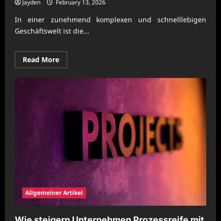
Jayden
February 13, 2026
In einer zunehmend komplexen und schnelllebigen
Geschäftswelt ist die...
Read
Read More
more
about
Wie
stärken
Unternehmen
Prozessklarheit
für
bessere
Entscheidungen?
Allgemeiner Artikel
Wie steigern Unternehmen Prozessreife mit