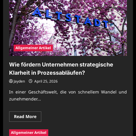
Allgemeiner Artikel
Wie fördern Unternehmen strategische
Klarheit in Prozessabläufen?
Jayden
April 25, 2026
In einer Geschäftswelt, die von schnellem Wandel und
zunehmender...
Read
Read More
more
about
Wie
Allgemeiner Artikel
fördern