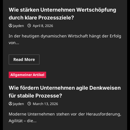
Unternehmen
strategische
Wie stärken Unternehmen Wertschöpfung
Klarheit
in
durch klare Prozessziele?
Prozessabläufen?
Jayden
April 8, 2026
In der heutigen dynamischen Wirtschaft hängt der Erfolg
von...
Read
Read More
more
about
Wie
Allgemeiner Artikel
stärken
Unternehmen
Wertschöpfung
Wie fördern Unternehmen agile Denkweisen
durch
klare
für stabile Prozesse?
Prozessziele?
Jayden
March 13, 2026
Moderne Unternehmen stehen vor der Herausforderung,
Agilität – die...