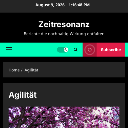
Skip
August 9, 2026
1:16:49 PM
to
content
Zeitresonanz
Berichte die nachhaltig Wirkung entfalten
Subscribe
Primary
Menu
Home
Agilität
Agilität