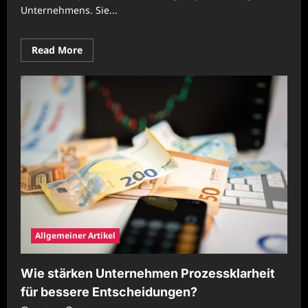
Unternehmens. Sie...
Read
Read More
more
about
Wie
stärken
Unternehmen
Prozessqualität
durch
klare
Zielsysteme?
Allgemeiner Artikel
Wie stärken Unternehmen Prozessklarheit
für bessere Entscheidungen?