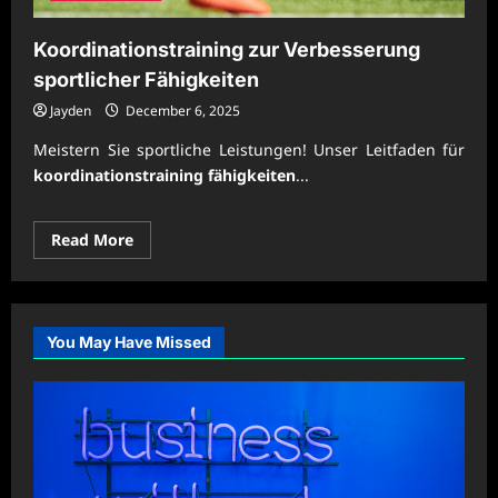
Koordinationstraining zur Verbesserung
sportlicher Fähigkeiten
Jayden
December 6, 2025
Meistern Sie sportliche Leistungen! Unser Leitfaden für
koordinationstraining fähigkeiten
...
Read
Read More
more
about
Koordinationstraining
zur
Verbesserung
sportlicher
You May Have Missed
Fähigkeiten