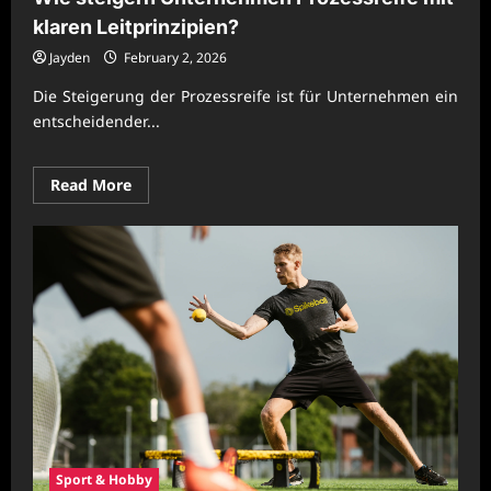
klaren Leitprinzipien?
Jayden
February 2, 2026
Die Steigerung der Prozessreife ist für Unternehmen ein
entscheidender...
Read
Read More
more
about
Wie
steigern
Unternehmen
Prozessreife
mit
klaren
Leitprinzipien?
Sport & Hobby