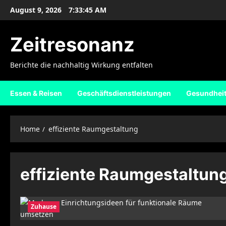
Skip
August 9, 2026
7:33:45 AM
to
content
Zeitresonanz
Berichte die nachhaltig Wirkung entfalten
Essen & Reisen
Geschäftsdienstleistungen
Gesundhei
Home
effiziente Raumgestaltung
effiziente Raumgestaltun
Zuhause