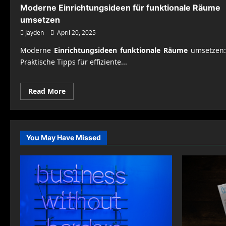
Moderne Einrichtungsideen für funktionale Räume
umsetzen
Jayden
April 20, 2025
Moderne
Einrichtungsideen funktionale Räume
umsetzen:
Praktische Tipps für effiziente...
Read
Read More
more
about
Moderne
Einrichtungsideen
für
funktionale
You May Have Missed
Räume
umsetzen