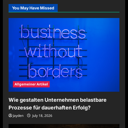
festen
Ritualen
You May Have Missed
nachhaltig
stärken
Allgemeiner Artikel
Wie gestalten Unternehmen belastbare
Prozesse für dauerhaften Erfolg?
Jayden
July 18, 2026