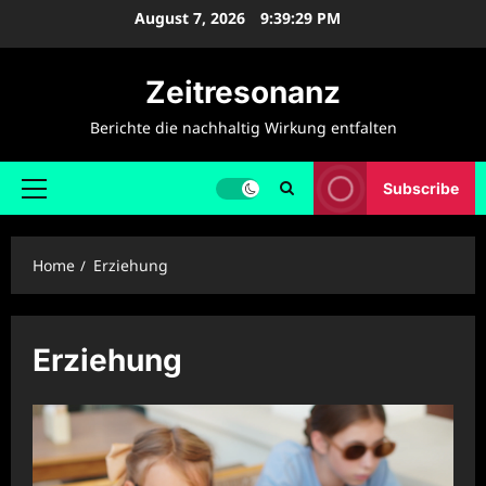
Skip
August 7, 2026
9:39:30 PM
to
content
Zeitresonanz
Berichte die nachhaltig Wirkung entfalten
Subscribe
Primary
Menu
Home
Erziehung
Erziehung