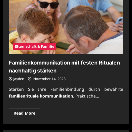
Elternschaft & Familie
Familienkommunikation mit festen Ritualen
nachhaltig stärken
Jayden
November 14, 2025
Stärken Sie Ihre Familienbindung durch bewährte
familienrituale kommunikation
. Praktische...
Read
Read More
more
about
Familienkommunikation
mit