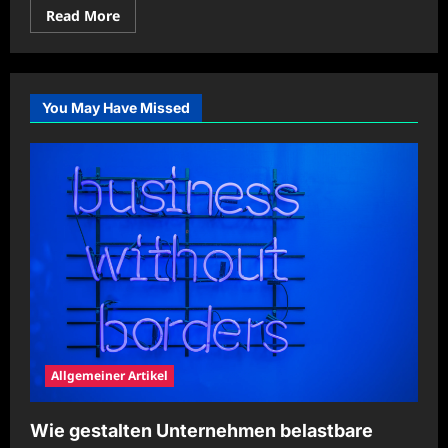
Read
Read More
more
about
Fahrzeugreichweite
durch
innovative
Technik
You May Have Missed
steigern
Allgemeiner Artikel
Wie gestalten Unternehmen belastbare