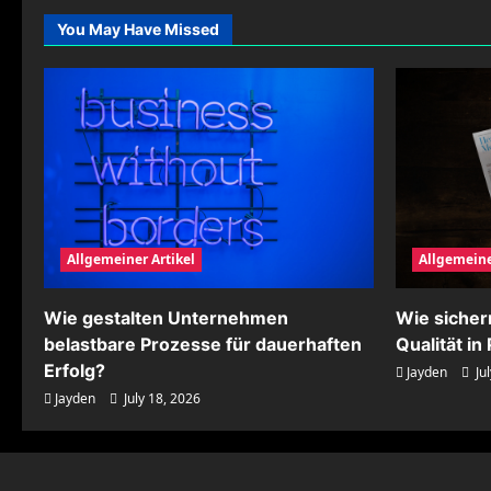
mit
klaren
You May Have Missed
Sparmodellen
erreichen
Allgemeiner Artikel
Allgemeine
Wie gestalten Unternehmen
Wie siche
belastbare Prozesse für dauerhaften
Qualität i
Erfolg?
Jayden
Jul
Jayden
July 18, 2026