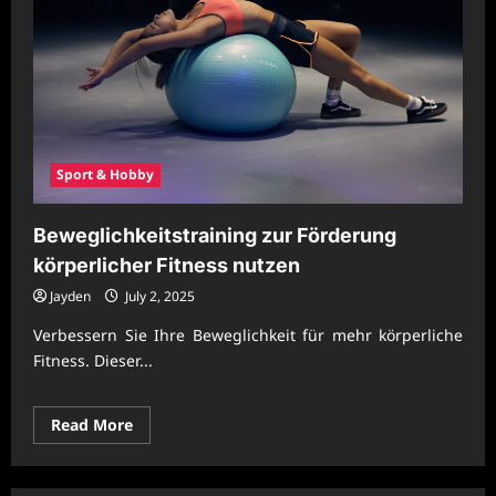
Sport & Hobby
Beweglichkeitstraining zur Förderung
körperlicher Fitness nutzen
Jayden
July 2, 2025
Verbessern Sie Ihre Beweglichkeit für mehr körperliche
Fitness. Dieser...
Read
Read More
more
about
Beweglichkeitstraining
zur