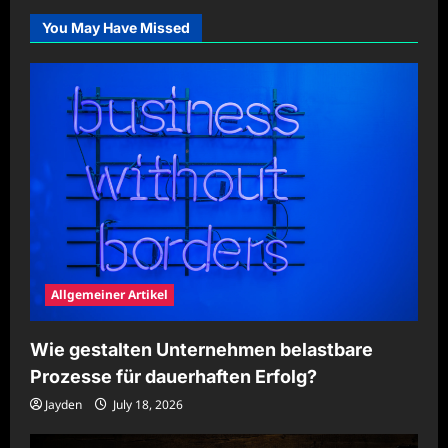
festen
Ritualen
You May Have Missed
nachhaltig
stärken
Allgemeiner Artikel
Wie gestalten Unternehmen belastbare
Prozesse für dauerhaften Erfolg?
Jayden
July 18, 2026