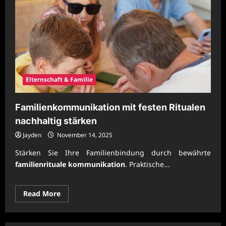
Elternschaft & Familie
Familienkommunikation mit festen Ritualen
nachhaltig stärken
Jayden
November 14, 2025
Stärken Sie Ihre Familienbindung durch bewährte
familienrituale kommunikation
. Praktische...
Read
Read More
more
about
Familienkommunikation
mit