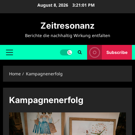
Skip
August 8, 2026
3:21:01 PM
to
content
Zeitresonanz
Berichte die nachhaltig Wirkung entfalten
Subscribe
Primary
Menu
Home
Kampagnenerfolg
Kampagnenerfolg