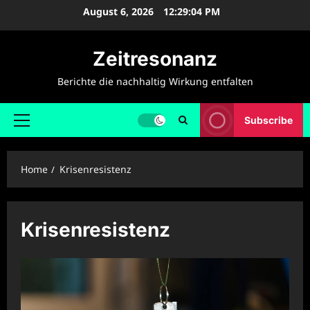
Skip
August 6, 2026
12:29:05 PM
to
content
Zeitresonanz
Berichte die nachhaltig Wirkung entfalten
Subscribe
Primary
Menu
Home
Krisenresistenz
Krisenresistenz