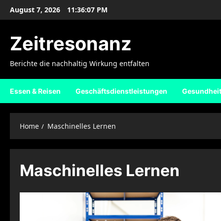
Skip
August 7, 2026
11:36:08 PM
to
content
Zeitresonanz
Berichte die nachhaltig Wirkung entfalten
Essen & Reisen
Geschäftsdienstleistungen
Gesundhei
Home
Maschinelles Lernen
Maschinelles Lernen