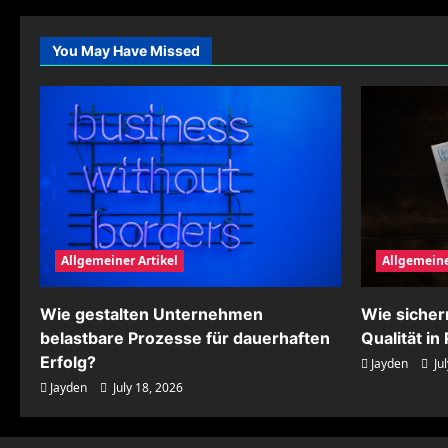
mit
intelligenten
Analysen
You May Have Missed
optimieren
Allgemeiner Artikel
Allgemeine
Wie gestalten Unternehmen
Wie siche
belastbare Prozesse für dauerhaften
Qualität i
Erfolg?
Jayden
Jul
Jayden
July 18, 2026