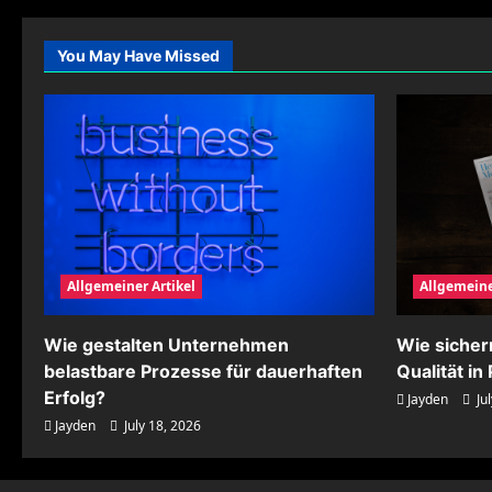
mit
natürlichen
Farben
You May Have Missed
harmonisch
gestalten
Allgemeiner Artikel
Allgemeine
Wie gestalten Unternehmen
Wie siche
belastbare Prozesse für dauerhaften
Qualität i
Erfolg?
Jayden
Jul
Jayden
July 18, 2026