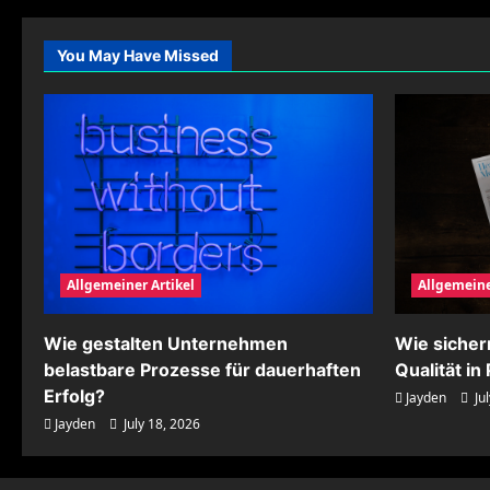
Mediengestaltung
für
kreative
You May Have Missed
Inhalte
entwickeln
Allgemeiner Artikel
Allgemeine
Wie gestalten Unternehmen
Wie siche
belastbare Prozesse für dauerhaften
Qualität i
Erfolg?
Jayden
Jul
Jayden
July 18, 2026