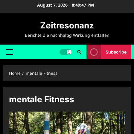
Skip
August 7, 2026
8:49:48 PM
to
content
Zeitresonanz
Berichte die nachhaltig Wirkung entfalten
Subscribe
Primary
Menu
Home
mentale Fitness
mentale Fitness