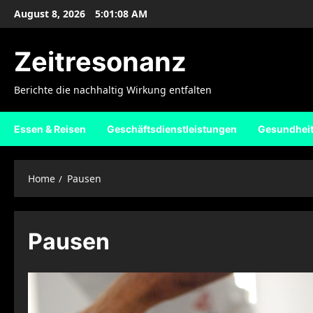
Skip
August 8, 2026
5:01:09 AM
to
content
Zeitresonanz
Berichte die nachhaltig Wirkung entfalten
Essen & Reisen
Geschäftsdienstleistungen
Gesundhei
Home
Pausen
Pausen