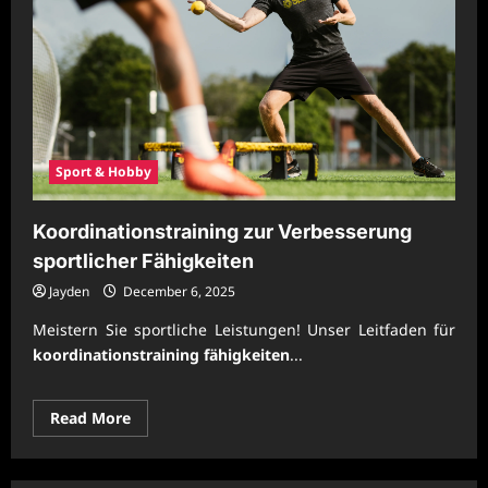
Sport & Hobby
Koordinationstraining zur Verbesserung
sportlicher Fähigkeiten
Jayden
December 6, 2025
Meistern Sie sportliche Leistungen! Unser Leitfaden für
koordinationstraining fähigkeiten
...
Read
Read More
more
about
Koordinationstraining
zur