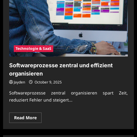
Technologie & SaaS
Softwareprozesse zentral und effizient
organisieren
Jayden
October 9, 2025
Softwareprozesse zentral organisieren spart Zeit,
reduziert Fehler und steigert...
Read
Read More
more
about
Softwareprozesse
zentral