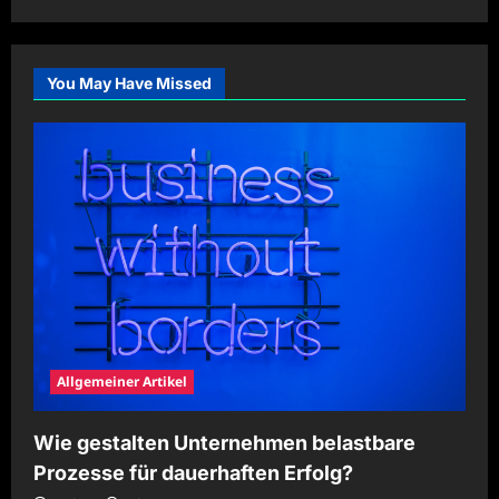
about
Haushaltsplanung
mit
langfristigen
Budgetzielen
You May Have Missed
verbessern
Allgemeiner Artikel
Wie gestalten Unternehmen belastbare
Prozesse für dauerhaften Erfolg?