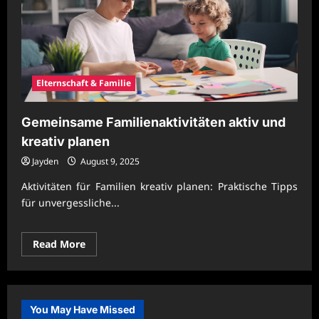
Elternschaft & Familie
Gemeinsame Familienaktivitäten aktiv und
kreativ planen
Jayden
August 9, 2025
Aktivitäten für Familien kreativ planen: Praktische Tipps
für unvergessliche...
Read
Read More
more
about
Gemeinsame
Familienaktivitäten
aktiv
und
You May Have Missed
kreativ