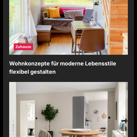
o
n
Zuhause
Wohnkonzepte für moderne Lebensstile
flexibel gestalten