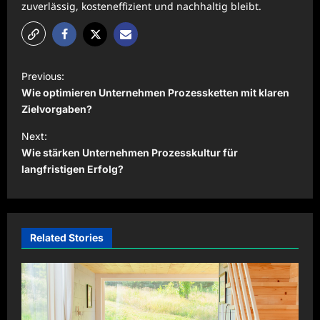
zuverlässig, kosteneffizient und nachhaltig bleibt.
P
Previous:
o
Wie optimieren Unternehmen Prozessketten mit klaren
s
Zielvorgaben?
t
Next:
Wie stärken Unternehmen Prozesskultur für
n
langfristigen Erfolg?
a
v
i
Related Stories
g
a
t
i