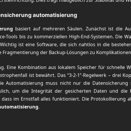
rsteinrichtung. Dies trägt maßgeblich zur Stabilität und Wi
ensicherung automatisierung
erung
basiert auf mehreren Säulen. Zunächst ist die Au
e-Tools bis zu kommerziellen High-End-Systemen. Die Wa
chtig ist eine Software, die sich nahtlos in die bestehe
ine Fragmentierung der Backup-Lösungen zu Komplikationen
. Eine Kombination aus lokalem Speicher für schnelle Wie
trophenfall ist bewährt. Das “3-2-1”-Regelwerk – drei K
 Die Automatisierung muss nicht nur die Datensicherun
lich, um die Integrität der gesicherten Daten und die 
ass im Ernstfall alles funktioniert. Die Protokollierung al
automatisierung
.