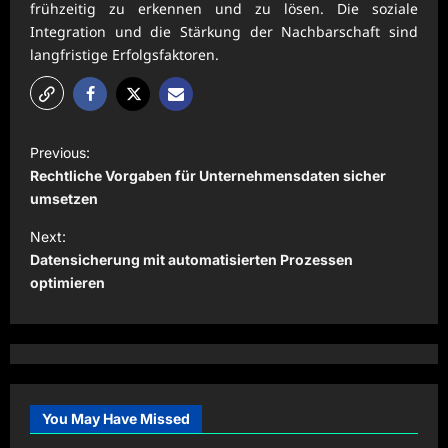
frühzeitig zu erkennen und zu lösen. Die soziale
Integration und die Stärkung der Nachbarschaft sind
langfristige Erfolgsfaktoren.
P
Previous:
o
Rechtliche Vorgaben für Unternehmensdaten sicher
s
umsetzen
t
Next:
Datensicherung mit automatisierten Prozessen
n
optimieren
a
v
i
g
a
You May Have Missed