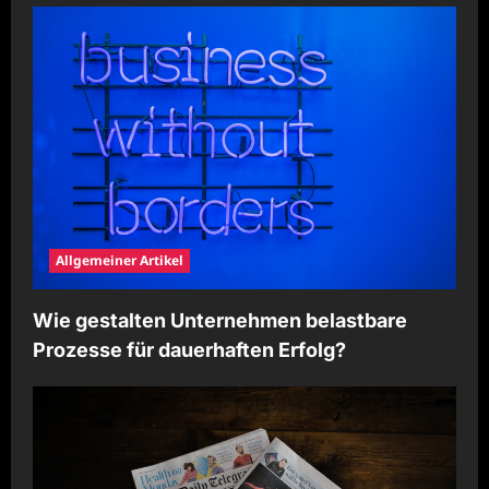
t
i
o
n
Allgemeiner Artikel
Wie gestalten Unternehmen belastbare
Prozesse für dauerhaften Erfolg?