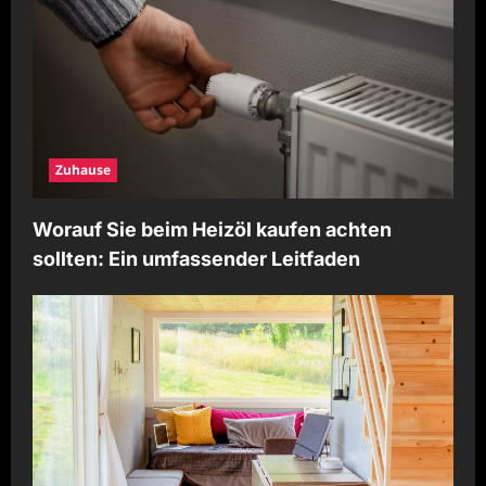
i
o
n
Zuhause
Worauf Sie beim Heizöl kaufen achten
sollten: Ein umfassender Leitfaden