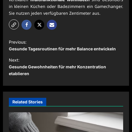
in kleinen Küchen oder Badezimmern ein Gamechanger.
Sie nutzen jeden verfügbaren Zentimeter aus.
P
Previous:
o
Gesunde Tagesroutinen für mehr Balance entwickeln
s
Next:
t
Gesunde Gewohnheiten für mehr Konzentration
etablieren
n
a
v
i
Related Stories
g
a
t