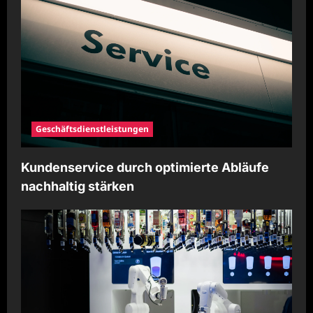
i
g
a
t
i
o
Geschäftsdienstleistungen
n
Kundenservice durch optimierte Abläufe
nachhaltig stärken