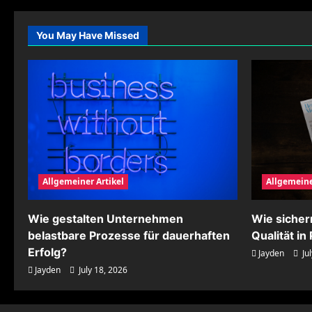
Archivierung
rechtssicher
und
You May Have Missed
effizient
organisieren
Allgemeiner Artikel
Allgemeine
Wie gestalten Unternehmen
Wie siche
belastbare Prozesse für dauerhaften
Qualität i
Erfolg?
Jayden
Jul
Jayden
July 18, 2026