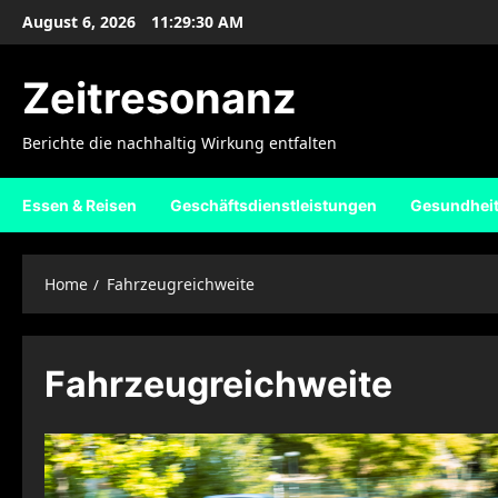
Skip
August 6, 2026
11:29:31 AM
to
content
Zeitresonanz
Berichte die nachhaltig Wirkung entfalten
Essen & Reisen
Geschäftsdienstleistungen
Gesundhei
Home
Fahrzeugreichweite
Fahrzeugreichweite