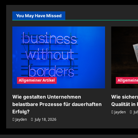
durch
innovative
Technik
You May Have Missed
steigern
Allgemeiner Artikel
Allgemeine
Wie gestalten Unternehmen
Wie siche
belastbare Prozesse für dauerhaften
Qualität i
Erfolg?
Jayden
Jul
Jayden
July 18, 2026