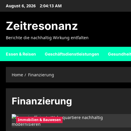
Skip
August 6, 2026
2:04:13 AM
to
content
Zeitresonanz
Berichte die nachhaltig Wirkung entfalten
Essen & Reisen
Geschäftsdienstleistungen
Gesundhei
Home
Finanzierung
Finanzierung
Immobilien & Bauwesen