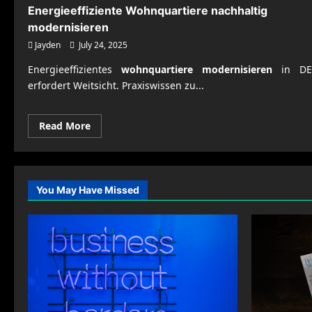
Energieeffiziente Wohnquartiere nachhaltig
modernisieren
Jayden
July 24, 2025
Energieeffizientes
wohnquartiere modernisieren
in DE
erfordert Weitsicht. Praxiswissen zu...
Read
Read More
more
about
Energieeffiziente
Wohnquartiere
nachhaltig
modernisieren
You May Have Missed