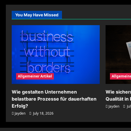
durch
optimierte
Abläufe
You May Have Missed
nachhaltig
stärken
Allgemeiner Artikel
Allgemeine
Wie gestalten Unternehmen
Wie siche
belastbare Prozesse für dauerhaften
Qualität i
Erfolg?
Jayden
Jul
Jayden
July 18, 2026