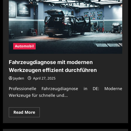
Automobil
Fahrzeugdiagnose mit modernen
Werkzeugen effizient durchführen
Jayden
April 27, 2025
Professionelle Fahrzeugdiagnose in DE: Moderne
Werkzeuge für schnelle und...
Read
Read More
more
about
Fahrzeugdiagnose
mit