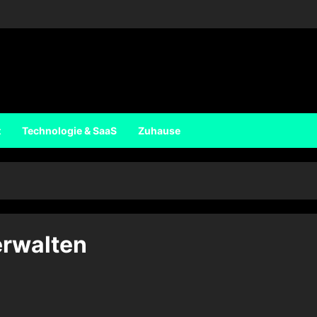
t
Technologie & SaaS
Zuhause
erwalten