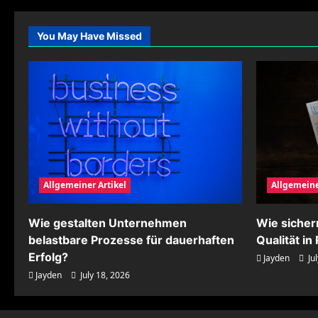
effizient
und
nachhaltig
You May Have Missed
verwalten
Allgemeiner Artikel
Allgemeine
Wie gestalten Unternehmen
Wie siche
belastbare Prozesse für dauerhaften
Qualität i
Erfolg?
Jayden
Jul
Jayden
July 18, 2026