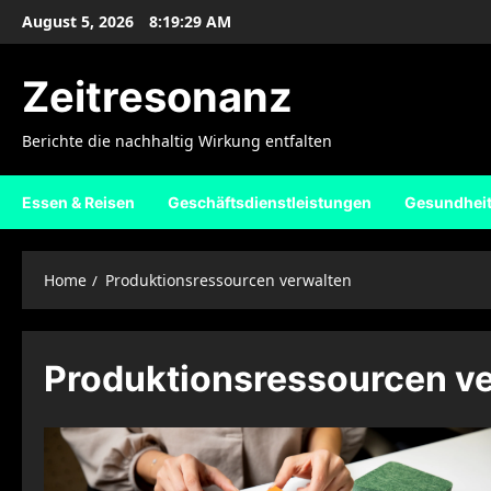
Skip
August 5, 2026
8:19:30 AM
to
content
Zeitresonanz
Berichte die nachhaltig Wirkung entfalten
Essen & Reisen
Geschäftsdienstleistungen
Gesundhei
Home
Produktionsressourcen verwalten
Produktionsressourcen v