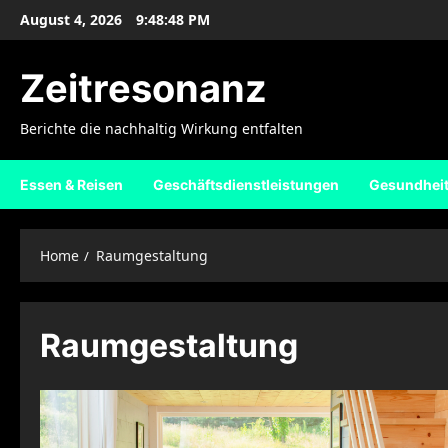
Skip
August 4, 2026
9:48:48 PM
to
content
Zeitresonanz
Berichte die nachhaltig Wirkung entfalten
Essen & Reisen
Geschäftsdienstleistungen
Gesundhei
Home
Raumgestaltung
Raumgestaltung