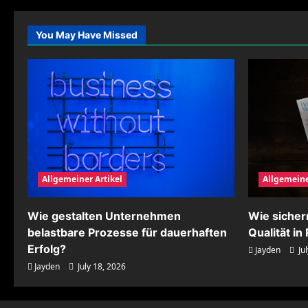
für
moderne
Lebensstile
You May Have Missed
flexibel
gestalten
Allgemeiner Artikel
Allgemeine
Wie gestalten Unternehmen
Wie siche
belastbare Prozesse für dauerhaften
Qualität i
Erfolg?
Jayden
Jul
Jayden
July 18, 2026