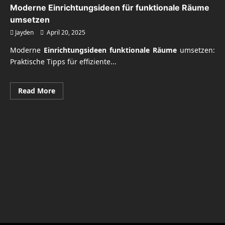
Moderne Einrichtungsideen für funktionale Räume
umsetzen
Jayden
April 20, 2025
Moderne
Einrichtungsideen funktionale Räume
umsetzen:
Praktische Tipps für effiziente...
Read
Read More
more
about
Moderne
Einrichtungsideen
für
funktionale
Räume
umsetzen