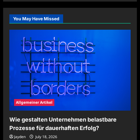
Multifunktionale
Wohnideen
für
kleine
You May Have Missed
Räume
nutzen
Allgemeiner Artikel
Wie gestalten Unternehmen belastbare
Prozesse für dauerhaften Erfolg?
Jayden
July 18, 2026